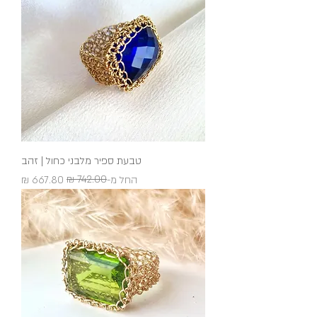
טבעת ספיר מלבני כחול | זהב
מחיר רגיל
מחיר מבצע
החל מ-