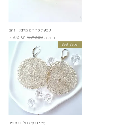
טבעת פרידוט מלבני | זהב
מחיר רגיל
מחיר מבצע
החל מ-
Best Seller
עגילי כסף גדולים סרוגים