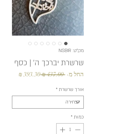
מק"ט: NSBIR
שרשרת יברכך ה' | כסף
מחיר
מחיר
החל מ-
 ‏437.00 ‏₪ 
393.30 ₪
רגיל
מבצע
אורך שרשרת
*
כמות
*